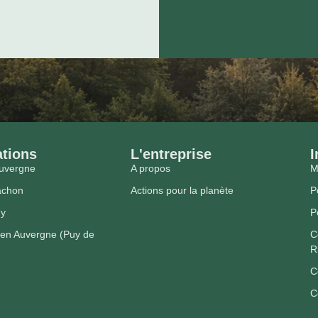
ations
L'entreprise
I
Auvergne
A propos
M
cachon
Actions pour la planète
P
hy
P
 en Auvergne (Puy de
C
R
C
C